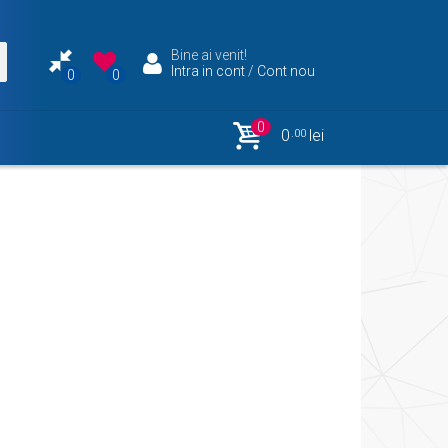
Bine ai venit!
Intra in cont
/
Cont nou
0
0
0
0
lei
.00