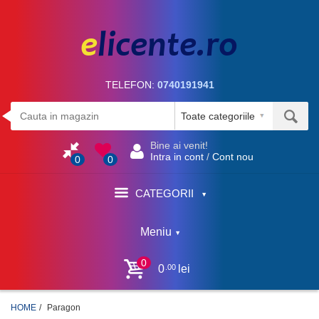
TELEFON:
0740191941
Bine ai venit!
Intra in cont
/
Cont nou
0
0
CATEGORII
Meniu
0
.00
0
lei
HOME
Paragon