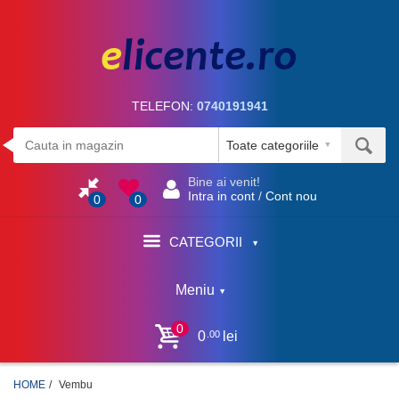
TELEFON:
0740191941
Bine ai venit!
Intra in cont
/
Cont nou
0
0
CATEGORII
Meniu
0
.00
0
lei
HOME
Vembu