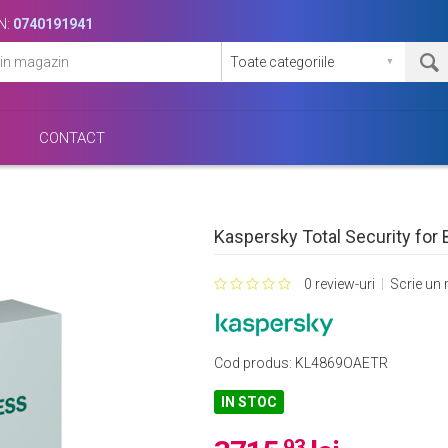
N:
0740191941
CONTACT
Kaspersky Total Security for B
0 review-uri
Scrie un 
Cod produs:
KL4869OAETR
IN STOC
.93