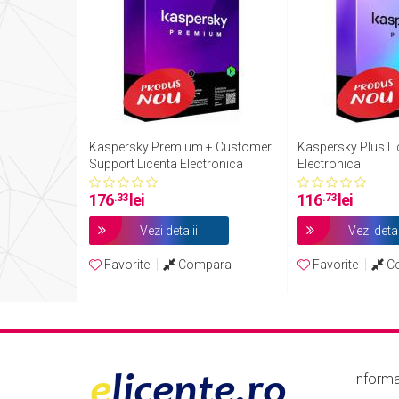
Kaspersky Premium + Customer
Kaspersky Plus Li
Support Licenta Electronica
Electronica
.33
.73
176
lei
116
lei
Vezi detalii
Vezi detal
Favorite
Compara
Favorite
C
Informa