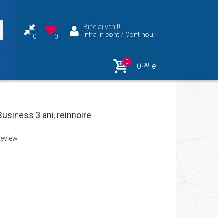
Bine ai venit!
Intra in cont
/
Cont nou
0
0
0
0
lei
.00
usiness 3 ani, reinnoire
review