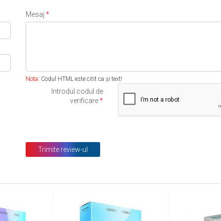
Mesaj
Nota:
Codul HTML este citit ca şi text!
Introdul codul de
verificare
Trimite review-ul