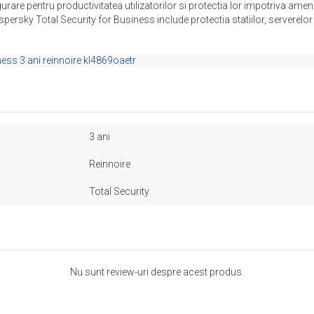
gurare pentru productivitatea utilizatorilor si protectia lor impotriva ame
aspersky Total Security for Business include protectia statiilor, serverelor 
ness 3 ani
reinnoire
kl4869oaetr
3 ani
Reinnoire
Total Security
Nu sunt review-uri despre acest produs.